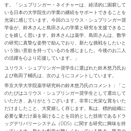
す。「シュプリンガー・ネイチャーは、経済的に困窮して
いる日本の大学院生の学業の継続をサポートできることを
光栄に感じています。今回のユリウス・シュプリンガー奨
学金が、鈴木さんと島田さんの学業と研究を支援できるこ
とを嬉しく思います。鈴木さんは薬学、島田さんは、数学
の研究に真摯な姿勢で励んでおり、新たな挑戦をしたいと
いう強い意欲を持っているのを感じました。今後のお二人
の活躍を心より応援しています。」
ユリウス・シュプリンガー奨学生に選ばれた鈴木悠乃氏お
よび島田了輔氏は、次のようにコメントしています。
帝京大学大学院薬学研究科の鈴木悠乃氏のコメント：「こ
のたびはユリウス・シュプリンガー奨学生として選出して
いただき、ありがとうございます。非常に光栄な賞をいた
だけましたこと、大変嬉しく存じます。私は、標的組織に
必要な量だけ薬を届けることを目的とした技術であるドラ
ッグデリバリーシステム（DDS）に関する研究に興味を持
っています。新たな創薬が難しくなっている昨今、既存の