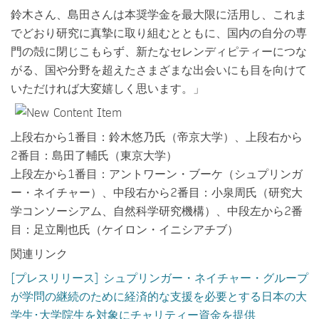
鈴木さん、島田さんは本奨学金を最大限に活用し、これま
でどおり研究に真摯に取り組むとともに、国内の自分の専
門の殻に閉じこもらず、新たなセレンディピティーにつな
がる、国や分野を超えたさまざまな出会いにも目を向けて
いただければ大変嬉しく思います。」
上段右から1番目：鈴木悠乃氏（帝京大学）、上段右から
2番目：島田了輔氏（東京大学）
上段左から1番目：アントワーン・ブーケ（シュプリンガ
ー・ネイチャー）、中段右から2番目：小泉周氏（研究大
学コンソーシアム、自然科学研究機構）、中段左から2番
目：足立剛也氏（ケイロン・イニシアチブ）
関連リンク
[プレスリリース] シュプリンガー・ネイチャー・グループ
が学問の継続のために経済的な支援を必要とする日本の大
学生･大学院生を対象にチャリティー資金を提供