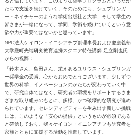
ると信じています。このような奨学プログラムといったか
たちで支援を続けていく、そのためにも、シュプリンガ
ー・ネイチャーのような学術出版社と大学、そして学生の
皆さまが一緒になって、学問、学術を続けていくという意
欲や力が重要ではないかと思っています」
NPO法人ケイロン・イニシアチブ副理事長および慶應義塾
大学殿町先端研究教育連携スクエア特任講師 足立剛也氏
からの祝辞：
「鈴木さん、島田さん、栄えあるユリウス・シュプリンガ
ー奨学金の受賞、心からおめでとうございます。少しずつ
世界の科学、イノベーションのかたちが変わっていく中
で、研究自体ではなく、研究者の環境をサポートするさま
ざまな取り組みのもとに、多様、かつ破壊的な研究が進め
られています。セレンディピティーを生み出す新しい挑戦
には、このような「安心の提供」というものが必須である
と確信しており、我々ケイロン・イニシアチブも研究者を
家族とともに支援する活動を推進しています。