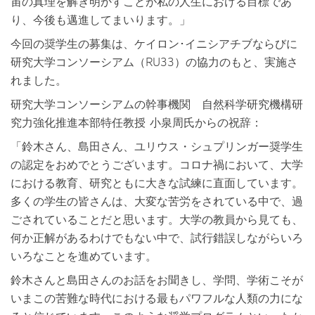
宙の真理を解き明かすことが私の人生における目標であ
り、今後も邁進してまいります。」
今回の奨学生の募集は、ケイロン･イニシアチブならびに
研究大学コンソーシアム（RU33）の協力のもと、実施さ
れました。
研究大学コンソーシアムの幹事機関 自然科学研究機構研
究力強化推進本部特任教授 小泉周氏からの祝辞：
「鈴木さん、島田さん、ユリウス・シュプリンガー奨学生
の認定をおめでとうございます。コロナ禍において、大学
における教育、研究ともに大きな試練に直面しています。
多くの学生の皆さんは、大変な苦労をされている中で、過
ごされていることだと思います。大学の教員から見ても、
何か正解があるわけでもない中で、試行錯誤しながらいろ
いろなことを進めています。
鈴木さんと島田さんのお話をお聞きし、学問、学術こそが
いまこの苦難な時代における最もパワフルな人類の力にな