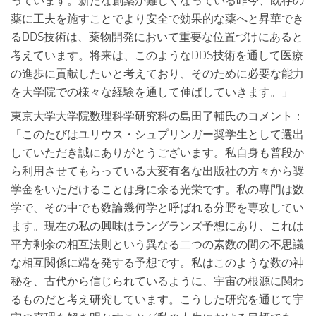
薬に工夫を施すことでより安全で効果的な薬へと昇華でき
るDDS技術は、薬物開発において重要な位置づけにあると
考えています。将来は、このようなDDS技術を通して医療
の進歩に貢献したいと考えており、そのために必要な能力
を大学院での様々な経験を通して伸ばしていきます。」
東京大学大学院数理科学研究科の島田了輔氏のコメント：
「このたびはユリウス・シュプリンガー奨学生として選出
していただき誠にありがとうございます。私自身も普段か
ら利用させてもらっている大変有名な出版社の方々から奨
学金をいただけることは身に余る光栄です。私の専門は数
学で、その中でも数論幾何学と呼ばれる分野を専攻してい
ます。現在の私の興味はラングランズ予想にあり、これは
平方剰余の相互法則という異なる二つの素数の間の不思議
な相互関係に端を発する予想です。私はこのような数の神
秘を、古代から信じられているように、宇宙の根源に関わ
るものだと考え研究しています。こうした研究を通じて宇