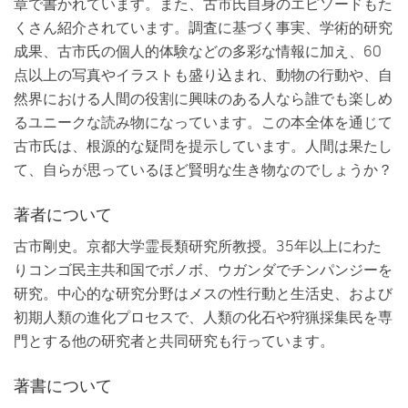
章で書かれています。また、古市氏自身のエピソードもた
くさん紹介されています。調査に基づく事実、学術的研究
成果、古市氏の個人的体験などの多彩な情報に加え、60
点以上の写真やイラストも盛り込まれ、動物の行動や、自
然界における人間の役割に興味のある人なら誰でも楽しめ
るユニークな読み物になっています。この本全体を通じて
古市氏は、根源的な疑問を提示しています。人間は果たし
て、自らが思っているほど賢明な生き物なのでしょうか？
著者について
古市剛史。京都大学霊長類研究所教授。35年以上にわた
りコンゴ民主共和国でボノボ、ウガンダでチンパンジーを
研究。中心的な研究分野はメスの性行動と生活史、および
初期人類の進化プロセスで、人類の化石や狩猟採集民を専
門とする他の研究者と共同研究も行っています。
著書について