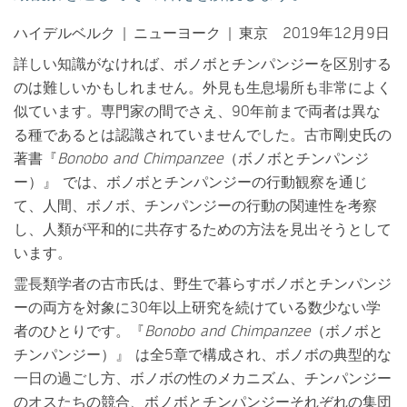
ハイデルベルク | ニューヨーク | 東京 2019年12月9日
詳しい知識がなければ、ボノボとチンパンジーを区別する
のは難しいかもしれません。外見も生息場所も非常によく
似ています。専門家の間でさえ、90年前まで両者は異な
る種であるとは認識されていませんでした。古市剛史氏の
著書『
Bonobo and Chimpanzee
（ボノボとチンパンジ
ー）』 では、ボノボとチンパンジーの行動観察を通じ
て、人間、ボノボ、チンパンジーの行動の関連性を考察
し、人類が平和的に共存するための方法を見出そうとして
います。
霊長類学者の古市氏は、野生で暮らすボノボとチンパンジ
ーの両方を対象に30年以上研究を続けている数少ない学
者のひとりです。『
Bonobo and Chimpanzee
（ボノボと
チンパンジー）』 は全5章で構成され、ボノボの典型的な
一日の過ごし方、ボノボの性のメカニズム、チンパンジー
のオスたちの競合、ボノボとチンパンジーそれぞれの集団