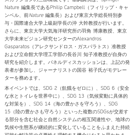
Nature 編集長であるPhilip Campbell（フィリップ・キャ
ンベル、前
Nature
編集長）および東京大学総長特別参
与・国際連合大学上級副学長の沖 大幹教授が行います。
さらに、東京大学大気海洋研究所の羽角 博康教授、東京
大学未来ビジョン研究センターのAlexandros
Gasparatos（アレクサンドロス・ガスパラトス）准教授
および立命館大学理工学部の長谷川 知子准教授が自身の
研究を紹介します。パネルディスカッションは、上記の発
表者が参加し、ジャーナリストの国谷 裕子氏がモデレー
ターを務めます。
本イベントでは、SDG 2（飢餓をゼロに）、SDG 6（安全
な水とトイレを世界中に）、SDG 13（気候変動に具体的
な対策を）、SDG 14（海の豊かさを守ろう）、SDG
15（陸の豊かさも守ろう）といった複数のSDGsが交差す
る部分を含む社会と自然システムの相互関連性や、地球の
気候や生態系が継続的に変化していることをふまえた持続
可能な解決策の必要性を理解する機会になると思われま