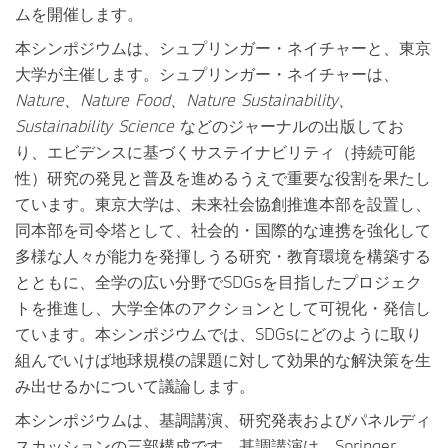
ムを開催します。
本シンポジウムは、シュプリンガー・ネイチャーと、東京
大学が主催します。シュプリンガー・ネイチャーは、
Nature、Nature Food、Nature Sustainability、
Sustainability Science
などのジャーナルの出版してお
り、エビデンスに基づくサステイナビリティ（持続可能
性）研究の発見と普及を進めるうえで重要な役割を果たし
ています。東京大学は、未来社会協創推進本部を設置し、
同本部を司令塔として、社会的・国際的な連携を強化して
多様な人々が能力を発揮しうる研究・教育環境を構築する
とともに、全学の広い分野でSDGsを目指したプロジェク
トを推進し、大学全体のアクションとして可視化・発信し
ています。本シンポジウムでは、SDGsにどのように取り
組んでいけば地球規模の課題に対して効果的な解決策を生
み出せるかについて議論します。
本シンポジウムは、基調講演、研究発表およびパネルディ
スカッションの三部構成です。基調講演は、Springer