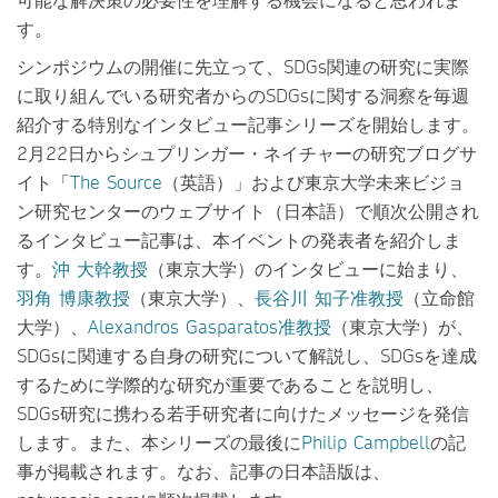
す。
シンポジウムの開催に先立って、SDGs関連の研究に実際
に取り組んでいる研究者からのSDGsに関する洞察を毎週
紹介する特別なインタビュー記事シリーズを開始します。
2月22日からシュプリンガー・ネイチャーの研究ブログサ
イト「
The Source
（英語）」および東京大学未来ビジョ
ン研究センターのウェブサイト（日本語）で順次公開され
るインタビュー記事は、本イベントの発表者を紹介しま
す。
沖 大幹教授
（東京大学）のインタビューに始まり、
羽角 博康教授
（東京大学）、
長谷川 知子准教授
（立命館
大学）、
Alexandros Gasparatos准教授
（東京大学）が、
SDGsに関連する自身の研究について解説し、SDGsを達成
するために学際的な研究が重要であることを説明し、
SDGs研究に携わる若手研究者に向けたメッセージを発信
します。また、本シリーズの最後に
Philip Campbell
の記
事が掲載されます。なお、記事の日本語版は、